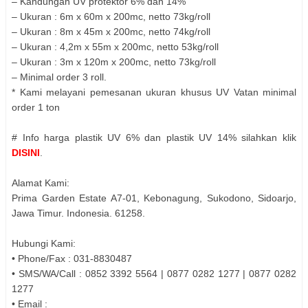
– Kandungan UV protektor 6% dan 14%
– Ukuran : 6m x 60m x 200mc, netto 73kg/roll
– Ukuran : 8m x 45m x 200mc, netto 74kg/roll
– Ukuran : 4,2m x 55m x 200mc, netto 53kg/roll
– Ukuran : 3m x 120m x 200mc, netto 73kg/roll
– Minimal order 3 roll.
* Kami melayani pemesanan ukuran khusus UV Vatan minimal
order 1 ton
# Info harga plastik UV 6% dan plastik UV 14% silahkan klik
DISINI
.
Alamat Kami:
Prima Garden Estate A7-01, Kebonagung, Sukodono, Sidoarjo,
Jawa Timur. Indonesia. 61258.
Hubungi Kami:
• Phone/Fax : 031-8830487
• SMS/WA/Call : 0852 3392 5564 | 0877 0282 1277 | 0877 0282
1277
• Email :