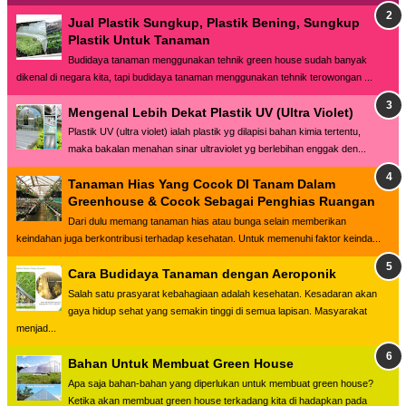
Jual Plastik Sungkup, Plastik Bening, Sungkup
Plastik Untuk Tanaman
Budidaya tanaman menggunakan tehnik green house sudah banyak
dikenal di negara kita, tapi budidaya tanaman menggunakan tehnik terowongan ...
Mengenal Lebih Dekat Plastik UV (Ultra Violet)
Plastik UV (ultra violet) ialah plastik yg dilapisi bahan kimia tertentu,
maka bakalan menahan sinar ultraviolet yg berlebihan enggak den...
Tanaman Hias Yang Cocok DI Tanam Dalam
Greenhouse & Cocok Sebagai Penghias Ruangan
Dari dulu memang tanaman hias atau bunga selain memberikan
keindahan juga berkontribusi terhadap kesehatan. Untuk memenuhi faktor keinda...
Cara Budidaya Tanaman dengan Aeroponik
Salah satu prasyarat kebahagiaan adalah kesehatan. Kesadaran akan
gaya hidup sehat yang semakin tinggi di semua lapisan. Masyarakat
menjad...
Bahan Untuk Membuat Green House
Apa saja bahan-bahan yang diperlukan untuk membuat green house?
Ketika akan membuat green house terkadang kita di hadapkan pada