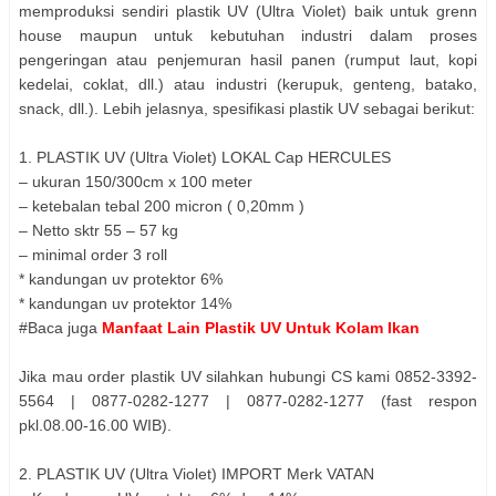
memproduksi sendiri plastik UV (Ultra Violet) baik untuk grenn
house maupun untuk kebutuhan industri dalam proses
pengeringan atau penjemuran hasil panen (rumput laut, kopi
kedelai, coklat, dll.) atau industri (kerupuk, genteng, batako,
snack, dll.). Lebih jelasnya, spesifikasi plastik UV sebagai berikut:
1. PLASTIK UV (Ultra Violet) LOKAL Cap HERCULES
– ukuran 150/300cm x 100 meter
– ketebalan tebal 200 micron ( 0,20mm )
– Netto sktr 55 – 57 kg
– minimal order 3 roll
* kandungan uv protektor 6%
* kandungan uv protektor 14%
#Baca juga
Manfaat Lain Plastik UV Untuk Kolam Ikan
Jika mau order plastik UV silahkan hubungi CS kami 0852-3392-
5564 | 0877-0282-1277 | 0877-0282-1277 (fast respon
pkl.08.00-16.00 WIB).
2. PLASTIK UV (Ultra Violet) IMPORT Merk VATAN