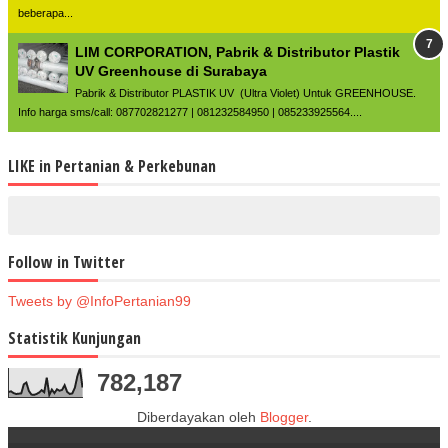
beberapa...
LIM CORPORATION, Pabrik & Distributor Plastik
UV Greenhouse di Surabaya
Pabrik & Distributor PLASTIK UV (Ultra Violet) Untuk GREENHOUSE.
Info harga sms/call: 087702821277 | 081232584950 | 085233925564....
LIKE in Pertanian & Perkebunan
Follow in Twitter
Tweets by @InfoPertanian99
Statistik Kunjungan
782,187
Diberdayakan oleh
Blogger
.