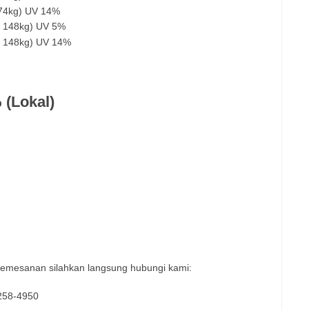
 74kg) UV 14%
t 148kg) UV 5%
t 148kg) UV 14%
 (Lokal)
pemesanan silahkan langsung hubungi kami:
258-4950