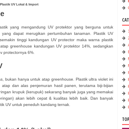
Plastik UV Lokal & Import
se
CA
plastik yang mengandung UV protektor yang berguna untuk
et yang dapat merugikan pertumbuhan tanaman. Plastik UV
semakin tinggi kandungan UV protector maka warna plastik
atap greenhouse kandungan UV protektor 14%, sedangkan
uv protectornya 6%.
V
, bukan hanya untuk atap greenhouse. Plastik ultra violet ini
atap dan alas penjemuran hasil panen, terutama biji-bijian
geringan krupuk (kerupuk) sekarang banyak juga yang memakai
eringan) akan lebih cepat & kualitas lebih baik. Dan banyak
ik UV untuk peneduh kandang ternak.
TOP