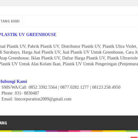
NTANG KAMI
PLASTIK UV GREENHOUSE
Jual Plastik UV, Pabrik Plastik UV, Distributor Plastik UV, Plastik Ultra Viol
di Surabaya, Harga Jual Plastik UV, Jual Plastik UV Untuk Greenhouse, Cara J
Atap Greenhouse, Iklan Plastik UV, Daftar Harga Plastik UV, Plastik Ultravio
Plastik UV Untuk Alas Kolam Ikan, Plastik UV Untuk Pengeringan (Penjemura
Hubungi Kami
• SMS/WA/Call: 0852.3392.5564 | 0877.0282.1277 | 08123.258.4950
•
Phone: 031- 8830487
• Email: limcorporation2009@gmail.com
ANG