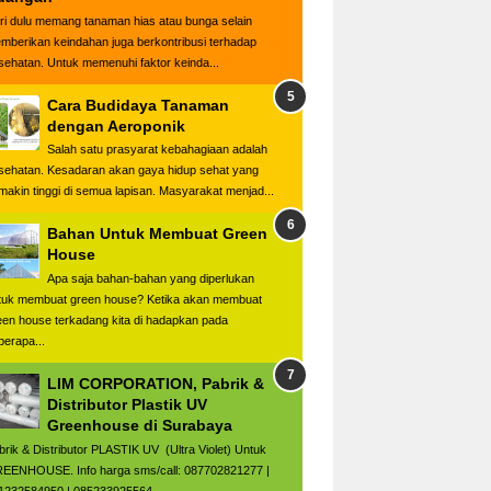
ri dulu memang tanaman hias atau bunga selain
mberikan keindahan juga berkontribusi terhadap
sehatan. Untuk memenuhi faktor keinda...
Cara Budidaya Tanaman
dengan Aeroponik
Salah satu prasyarat kebahagiaan adalah
sehatan. Kesadaran akan gaya hidup sehat yang
makin tinggi di semua lapisan. Masyarakat menjad...
Bahan Untuk Membuat Green
House
Apa saja bahan-bahan yang diperlukan
tuk membuat green house? Ketika akan membuat
een house terkadang kita di hadapkan pada
berapa...
LIM CORPORATION, Pabrik &
Distributor Plastik UV
Greenhouse di Surabaya
brik & Distributor PLASTIK UV (Ultra Violet) Untuk
EENHOUSE. Info harga sms/call: 087702821277 |