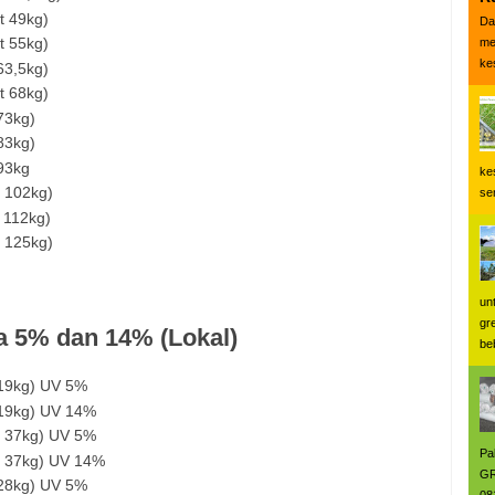
t 49kg)
Da
t 55kg)
me
ke
63,5kg)
t 68kg)
73kg)
83kg)
93kg
ke
 102kg)
se
 112kg)
 125kg)
un
gr
a 5% dan 14% (Lokal)
be
 19kg) UV 5%
 19kg) UV 14%
t 37kg) UV 5%
Pa
t 37kg) UV 14%
GR
 28kg) UV 5%