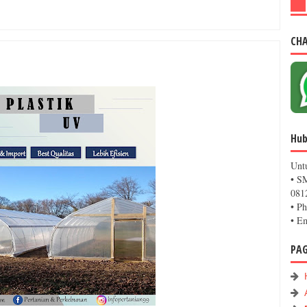
CH
Hub
Unt
• S
081
• P
• E
PA