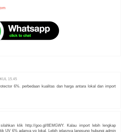
com
KUL 15.45
otector 6%. perbedaan kualitas dan harga antara lokal dan import
ilahkan klik http://goo.gl/8EMGWY. Kalau import lebih lengkap
tik UV 6% adanya yg lokal. Lebih jelasnya langsung hubungi admin