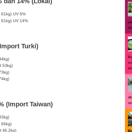
% dan 14% (Lokal)
t 61kg) UV 6%
t 61kg) UV 14%
pe
ho
Import Turki)
Bu
34kg)
su
t 53kg)
ta
73kg)
74kg)
di
4% (Import Taiwan)
sin
33kg)
 66kg)
t 46,2kg)
R