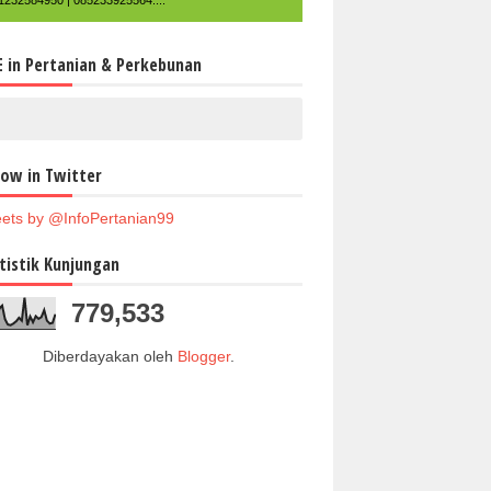
1232584950 | 085233925564....
E in Pertanian & Perkebunan
low in Twitter
ets by @InfoPertanian99
tistik Kunjungan
779,533
Diberdayakan oleh
Blogger
.