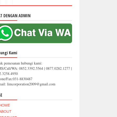
AT DENGAN ADMIN
ungi Kami
uk pemesanan hubungi kami:
MS/Call/WA: 0852.3392.5564 | 0877.0282.1277 |
2.3258.4950
hone/Fax:031-8830487
mail: limcorporation2009@gmail.com
GE
HOME
ABOUT