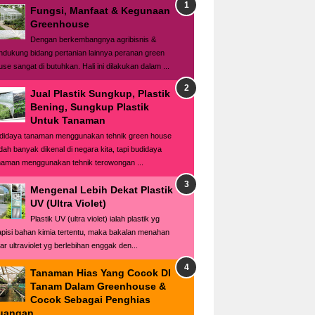
Fungsi, Manfaat & Kegunaan
Greenhouse
Dengan berkembangnya agribisnis &
ndukung bidang pertanian lainnya peranan green
use sangat di butuhkan. Hali ini dilakukan dalam ...
Jual Plastik Sungkup, Plastik
Bening, Sungkup Plastik
Untuk Tanaman
didaya tanaman menggunakan tehnik green house
dah banyak dikenal di negara kita, tapi budidaya
naman menggunakan tehnik terowongan ...
Mengenal Lebih Dekat Plastik
UV (Ultra Violet)
Plastik UV (ultra violet) ialah plastik yg
lapisi bahan kimia tertentu, maka bakalan menahan
ar ultraviolet yg berlebihan enggak den...
Tanaman Hias Yang Cocok DI
Tanam Dalam Greenhouse &
Cocok Sebagai Penghias
uangan