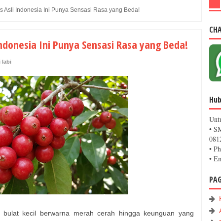
s Asli Indonesia Ini Punya Sensasi Rasa yang Beda!
CH
Indonesia Ini Punya Sensasi Rasa yang Beda!
 labi
Hub
Unt
• S
081
• P
• E
PA
ah bulat kecil berwarna merah cerah hingga keunguan yang