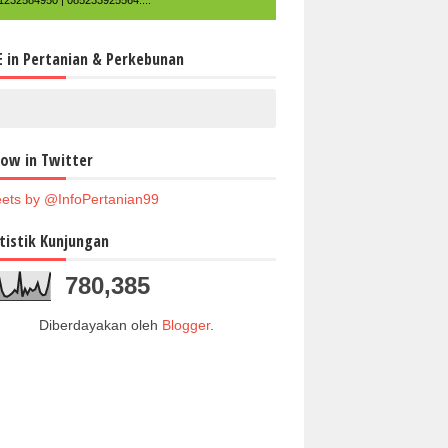
1232584950 | 085233925564....
E in Pertanian & Perkebunan
low in Twitter
ets by @InfoPertanian99
tistik Kunjungan
780,385
Diberdayakan oleh
Blogger
.