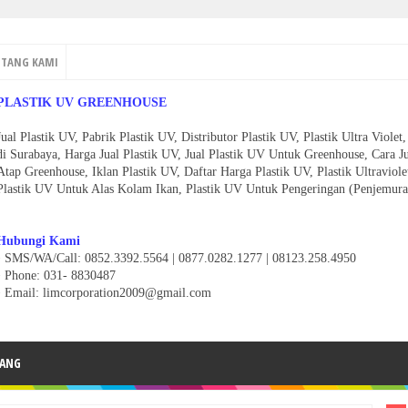
NTANG KAMI
PLASTIK UV GREENHOUSE
Jual Plastik UV, Pabrik Plastik UV, Distributor Plastik UV, Plastik Ultra Viol
di Surabaya, Harga Jual Plastik UV, Jual Plastik UV Untuk Greenhouse, Cara J
Atap Greenhouse, Iklan Plastik UV, Daftar Harga Plastik UV, Plastik Ultravio
Plastik UV Untuk Alas Kolam Ikan, Plastik UV Untuk Pengeringan (Penjemura
Hubungi Kami
• SMS/WA/Call: 0852.3392.5564 | 0877.0282.1277 | 08123.258.4950
•
Phone: 031- 8830487
• Email: limcorporation2009@gmail.com
ANG