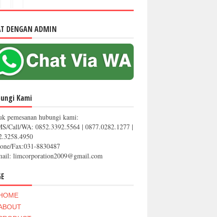
AT DENGAN ADMIN
ungi Kami
uk pemesanan hubungi kami:
MS/Call/WA: 0852.3392.5564 | 0877.0282.1277 |
2.3258.4950
hone/Fax:031-8830487
mail: limcorporation2009@gmail.com
GE
HOME
ABOUT