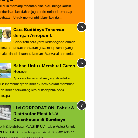
ri dulu memang tanaman hias atau bunga selain
mberikan keindahan juga berkontribusi terhadap
sehatan. Untuk memenuhi faktor keinda...
Cara Budidaya Tanaman
dengan Aeroponik
Salah satu prasyarat kebahagiaan adalah
sehatan. Kesadaran akan gaya hidup sehat yang
makin tinggi di semua lapisan. Masyarakat menjad...
Bahan Untuk Membuat Green
House
Apa saja bahan-bahan yang diperlukan
tuk membuat green house? Ketika akan membuat
een house terkadang kita di hadapkan pada
berapa...
LIM CORPORATION, Pabrik &
Distributor Plastik UV
Greenhouse di Surabaya
brik & Distributor PLASTIK UV (Ultra Violet) Untuk
EENHOUSE. Info harga sms/call: 087702821277 |