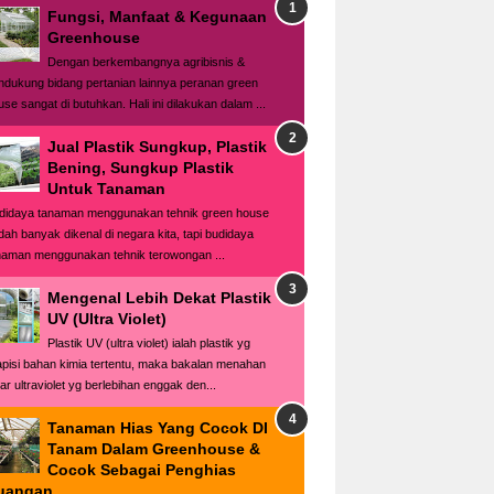
Fungsi, Manfaat & Kegunaan
Greenhouse
Dengan berkembangnya agribisnis &
ndukung bidang pertanian lainnya peranan green
use sangat di butuhkan. Hali ini dilakukan dalam ...
Jual Plastik Sungkup, Plastik
Bening, Sungkup Plastik
Untuk Tanaman
didaya tanaman menggunakan tehnik green house
dah banyak dikenal di negara kita, tapi budidaya
naman menggunakan tehnik terowongan ...
Mengenal Lebih Dekat Plastik
UV (Ultra Violet)
Plastik UV (ultra violet) ialah plastik yg
lapisi bahan kimia tertentu, maka bakalan menahan
ar ultraviolet yg berlebihan enggak den...
Tanaman Hias Yang Cocok DI
Tanam Dalam Greenhouse &
Cocok Sebagai Penghias
uangan