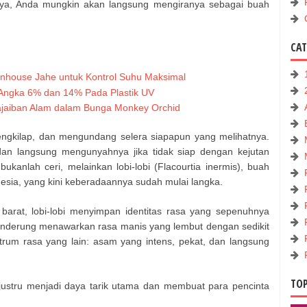
nnya, Anda mungkin akan langsung mengiranya sebagai buah
CA
nhouse Jahe untuk Kontrol Suhu Maksimal
Angka 6% dan 14% Pada Plastik UV
eajaiban Alam dalam Bunga Monkey Orchid
ngkilap, dan mengundang selera siapapun yang melihatnya.
an langsung mengunyahnya jika tidak siap dengan kejutan
bukanlah ceri, melainkan lobi-lobi (Flacourtia inermis), buah
nesia, yang kini keberadaannya sudah mulai langka.
i barat, lobi-lobi menyimpan identitas rasa yang sepenuhnya
cenderung menawarkan rasa manis yang lembut dengan sedikit
trum rasa yang lain: asam yang intens, pekat, dan langsung
TOP
 justru menjadi daya tarik utama dan membuat para pencinta