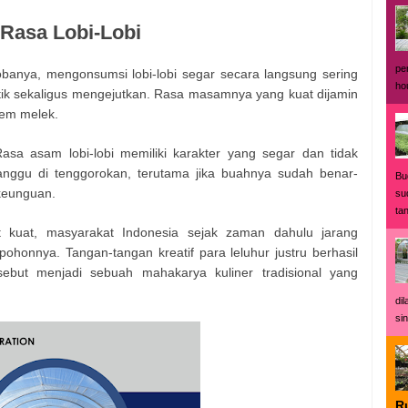
 Rasa Lobi-Lobi
pe
anya, mengonsumsi lobi-lobi segar secara langsung sering
ho
tik sekaligus mengejutkan. Rasa masamnya yang kuat dijamin
rem melek.
Rasa asam lobi-lobi memiliki karakter yang segar dan tidak
nggu di tenggorokan, terutama jika buahnya sudah benar-
Bu
keunguan.
su
ta
 kuat, masyarakat Indonesia sejak zaman dahulu jarang
ohonnya. Tangan-tangan kreatif para leluhur justru berhasil
but menjadi sebuah mahakarya kuliner tradisional yang
di
sin
R