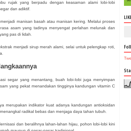
08
bu rujak yang berpadu dengan keasaman alami lobi-lobi
gar dan adiktif.
LIK
lap menjadi manisan basah atau manisan kering. Melalui proses
, rasa asam yang tadinya menyengat perlahan melunak dan
ang pas di lidah.
Fol
kstrak menjadi sirup merah alami, selai untuk pelengkap roti,
a.
Twe
elangkaannya
Sta
asi segar yang menantang, buah lobi-lobi juga menyimpan
asam yang pekat menandakan tingginya kandungan vitamin C
tnya merupakan indikator kuat adanya kandungan antioksidan
gsi menangkal radikal bebas dan menjaga daya tahan tubuh.
isasi dan beralihnya lahan-lahan hijau, pohon lobi-lobi kini
rumah maupun di pasar-pasar tradisional.