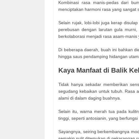
Kombinasi rasa manis-pedas dari bum
menciptakan harmoni rasa yang sangat se
Selain rujak, lobi-lobi juga kerap disu
perebusan dengan larutan gula murni
berkolaborasi menjadi rasa asam-manis y
Di beberapa daerah, buah ini bahkan die
hingga saus pendamping hidangan utam
Kaya Manfaat di Balik K
Tidak hanya sekadar memberikan sens
segudang kebaikan untuk tubuh. Rasa 
alami di dalam daging buahnya.
Selain itu, warna merah tua pada kuli
tinggi, seperti antosianin, yang berfun
Sayangnya, seiring berkembangnya modern
semakin sulit ditemukan di pekarangan 