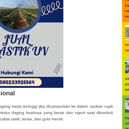
Da
me
ke
ke
se
un
gr
be
ional
egang kasta tertinggi jika dicampurkan ke dalam racikan rujak
Tekstur daging buahnya yang berair dan rapuh saat ditumbuk
Pa
bai rawit, terasi, dan gula merah.
GR