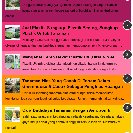
Dengan berkembangnya agribisnis & pendukung bidang pertanian
lainnya peranan green house sangat di butuhkan. Hali ini dilakukan
dalam ...
Jual Plastik Sungkup, Plastik Bening, Sungkup
Plastik Untuk Tanaman
Budidaya tanaman menggunakan tehnik green house sudah banyak
dikenal di negara kita, tapi budidaya tanaman menggunakan tehnik terowongan ...
Mengenal Lebih Dekat Plastik UV (Ultra Violet)
Plastik UV (ultra violet) ialah plastik yg dilapisi bahan kimia tertentu,
maka bakalan menahan sinar ultraviolet yg berlebihan enggak den...
Tanaman Hias Yang Cocok DI Tanam Dalam
Greenhouse & Cocok Sebagai Penghias Ruangan
Dari dulu memang tanaman hias atau bunga selain memberikan
keindahan juga berkontribusi terhadap kesehatan. Untuk memenuhi faktor keinda...
Cara Budidaya Tanaman dengan Aeroponik
Salah satu prasyarat kebahagiaan adalah kesehatan. Kesadaran akan
gaya hidup sehat yang semakin tinggi di semua lapisan. Masyarakat
menjad...