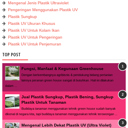
Mengenal Jenis Plastik Ultraviolet
Pengeringan Menggunakan Plastik UV
Plastik Sungkup
Plastik UV Ukuran Khusus
Plastik UV Untuk Kolam Ikan
Plastik UV Untuk Pengeringan
Plastik UV Untuk Penjemuran
TOP POST
Fungsi, Manfaat & Kegunaan Greenhouse
Dengan berkembangnya agribisnis & pendukung bidang pertanian
lainnya peranan green house sangat di butuhkan. Hali ini dilakukan
dalam ...
Jual Plastik Sungkup, Plastik Bening, Sungkup
Plastik Untuk Tanaman
Budidaya tanaman menggunakan tehnik green house sudah banyak
dikenal di negara kita, tapi budidaya tanaman menggunakan tehnik terowongan ...
Mengenal Lebih Dekat Plastik UV (Ultra Violet)