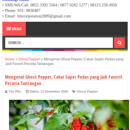
• SMS/WA/Call: 0852.3392.5564 | 0877.0282.1277 | 08123.258.4950
•
Phone: 031- 8830487
• Email: limcorporation2009@gmail.com
MENU
Home
»
Ghost Papper
»
Mengenal Ghost Pepper, Cabai Super Pedas yang
Jadi Favorit Pecinta Tantangan
Mengenal Ghost Pepper, Cabai Super Pedas yang Jadi Favorit
Pecinta Tantangan
Tim PKL
Sabtu, 13 Desember 2025
Ghost Papper