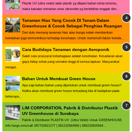
Plastik UV (ultra violet) ialah plastik yg dilapisi bahan kimia tertentu,
maka bakalan menahan sinar ultraviolet yg berlebihan enggak den...
Tanaman Hias Yang Cocok DI Tanam Dalam
Greenhouse & Cocok Sebagai Penghias Ruangan
Dari dulu memang tanaman hias atau bunga selain memberikan
keindahan juga berkontribusi terhadap kesehatan. Untuk memenuhi faktor keinda...
Cara Budidaya Tanaman dengan Aeroponik
Salah satu prasyarat kebahagiaan adalah kesehatan. Kesadaran akan
gaya hidup sehat yang semakin tinggi di semua lapisan. Masyarakat
menjad...
Bahan Untuk Membuat Green House
Apa saja bahan-bahan yang diperlukan untuk membuat green house?
Ketika akan membuat green house terkadang kita di hadapkan pada
beberapa...
LIM CORPORATION, Pabrik & Distributor Plastik
UV Greenhouse di Surabaya
Pabrik & Distributor PLASTIK UV (Ultra Violet) Untuk GREENHOUSE.
Info harga sms/call: 087702821277 | 081232584950 | 085233925564....