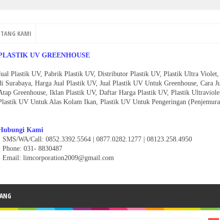
NTANG KAMI
PLASTIK UV GREENHOUSE
Jual Plastik UV, Pabrik Plastik UV, Distributor Plastik UV, Plastik Ultra Viol
di Surabaya, Harga Jual Plastik UV, Jual Plastik UV Untuk Greenhouse, Cara J
Atap Greenhouse, Iklan Plastik UV, Daftar Harga Plastik UV, Plastik Ultravio
Plastik UV Untuk Alas Kolam Ikan, Plastik UV Untuk Pengeringan (Penjemura
Hubungi Kami
• SMS/WA/Call: 0852.3392.5564 | 0877.0282.1277 | 08123.258.4950
•
Phone: 031- 8830487
• Email: limcorporation2009@gmail.com
ANG