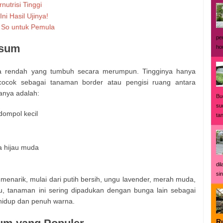
utrisi Tinggi
ni Hasil Ujinya!
 So untuk Pemula
pe
ssum
ho
 rendah yang tumbuh secara merumpun. Tingginya hanya
cocok sebagai tanaman border atau pengisi ruang antara
anya adalah:
Bu
su
dompol kecil
ta
a hijau muda
di
sin
enarik, mulai dari putih bersih, ungu lavender, merah muda,
u, tanaman ini sering dipadukan dengan bunga lain sebagai
 hidup dan penuh warna.
R