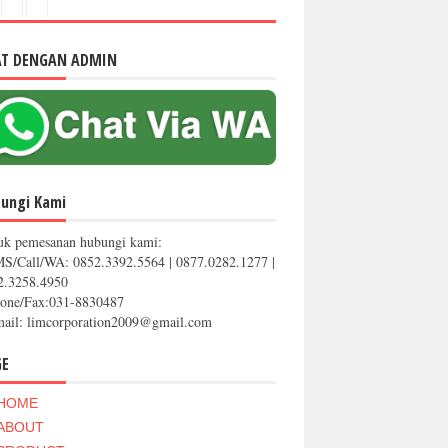
AT DENGAN ADMIN
ungi Kami
uk pemesanan hubungi kami:
MS/Call/WA: 0852.3392.5564 | 0877.0282.1277 |
2.3258.4950
hone/Fax:031-8830487
mail: limcorporation2009@gmail.com
GE
HOME
ABOUT