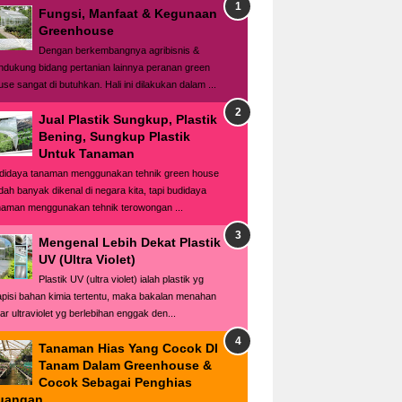
Fungsi, Manfaat & Kegunaan
Greenhouse
Dengan berkembangnya agribisnis &
ndukung bidang pertanian lainnya peranan green
use sangat di butuhkan. Hali ini dilakukan dalam ...
Jual Plastik Sungkup, Plastik
Bening, Sungkup Plastik
Untuk Tanaman
didaya tanaman menggunakan tehnik green house
dah banyak dikenal di negara kita, tapi budidaya
naman menggunakan tehnik terowongan ...
Mengenal Lebih Dekat Plastik
UV (Ultra Violet)
Plastik UV (ultra violet) ialah plastik yg
lapisi bahan kimia tertentu, maka bakalan menahan
ar ultraviolet yg berlebihan enggak den...
Tanaman Hias Yang Cocok DI
Tanam Dalam Greenhouse &
Cocok Sebagai Penghias
uangan