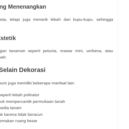
ang Menenangkan
ia, tetapi juga menarik lebah dan kupu-kupu, sehingga
stetik
an tanaman seperti petunia, mawar mini, verbena, atau
wah.
elain Dekorasi
ssum juga memiliki beberapa manfaat lain:
perti lebah polinator
ntuk mempercantik permukaan tanah
media tanam
k karena tidak beracun
emakan ruang besar