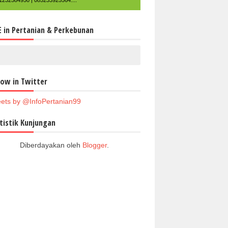
1232584950 | 085233925564....
E in Pertanian & Perkebunan
low in Twitter
ets by @InfoPertanian99
tistik Kunjungan
Diberdayakan oleh
Blogger
.