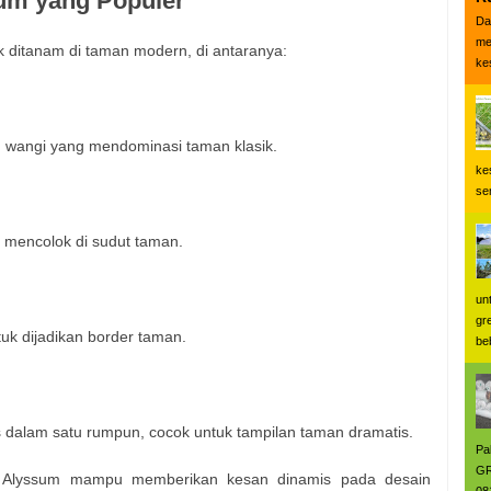
um yang Populer
Da
me
 ditanam di taman modern, di antaranya:
ke
h wangi yang mendominasi taman klasik.
ke
se
l mencolok di sudut taman.
un
gr
uk dijadikan border taman.
be
s dalam satu rumpun, cocok untuk tampilan taman dramatis.
Pa
GR
, Alyssum mampu memberikan kesan dinamis pada desain