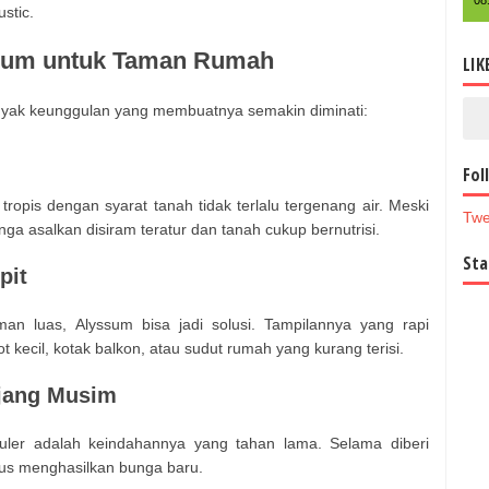
08
stic.
sum untuk Taman Rumah
LIK
anyak keunggulan yang membuatnya semakin diminati:
Fol
opis dengan syarat tanah tidak terlalu tergenang air. Meski
Twe
nga asalkan disiram teratur dan tanah cukup bernutrisi.
Sta
pit
an luas, Alyssum bisa jadi solusi. Tampilannya yang rapi
kecil, kotak balkon, atau sudut rumah yang kurang terisi.
jang Musim
uler adalah keindahannya yang tahan lama. Selama diberi
rus menghasilkan bunga baru.