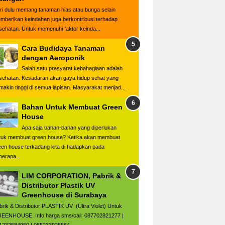
ri dulu memang tanaman hias atau bunga selain
mberikan keindahan juga berkontribusi terhadap
sehatan. Untuk memenuhi faktor keinda...
Cara Budidaya Tanaman
dengan Aeroponik
Salah satu prasyarat kebahagiaan adalah
sehatan. Kesadaran akan gaya hidup sehat yang
makin tinggi di semua lapisan. Masyarakat menjad...
Bahan Untuk Membuat Green
House
Apa saja bahan-bahan yang diperlukan
tuk membuat green house? Ketika akan membuat
een house terkadang kita di hadapkan pada
berapa...
LIM CORPORATION, Pabrik &
Distributor Plastik UV
Greenhouse di Surabaya
brik & Distributor PLASTIK UV (Ultra Violet) Untuk
EENHOUSE. Info harga sms/call: 087702821277 |