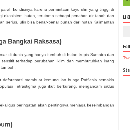
08
parah kondisinya karena permintaan kayu ulin yang tinggi di
agi ekosistem hutan, terutama sebagai penahan air tanah dan
LIK
gan serius, ulin bisa benar-benar punah dari hutan Kalimantan
unga Bangkai Raksasa)
Fol
esar di dunia yang hanya tumbuh di hutan tropis Sumatra dan
Twe
 sensitif terhadap perubahan iklim dan membutuhkan inang
 tumbuh.
Sta
 deforestasi membuat kemunculan bunga Rafflesia semakin
opulasi Tetrastigma juga ikut berkurang, mengancam siklus
i sekaligus peringatan akan pentingnya menjaga keseimbangan
bum)