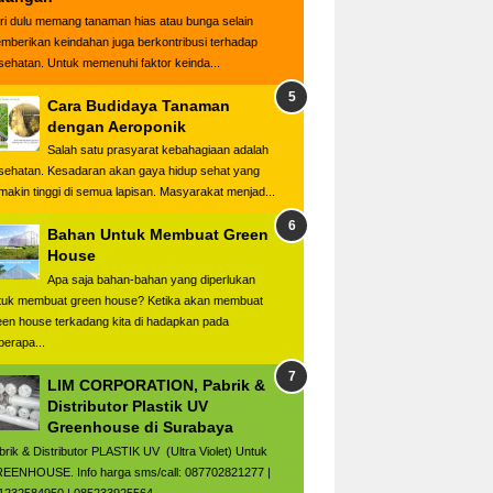
ri dulu memang tanaman hias atau bunga selain
mberikan keindahan juga berkontribusi terhadap
sehatan. Untuk memenuhi faktor keinda...
Cara Budidaya Tanaman
dengan Aeroponik
Salah satu prasyarat kebahagiaan adalah
sehatan. Kesadaran akan gaya hidup sehat yang
makin tinggi di semua lapisan. Masyarakat menjad...
Bahan Untuk Membuat Green
House
Apa saja bahan-bahan yang diperlukan
tuk membuat green house? Ketika akan membuat
een house terkadang kita di hadapkan pada
berapa...
LIM CORPORATION, Pabrik &
Distributor Plastik UV
Greenhouse di Surabaya
brik & Distributor PLASTIK UV (Ultra Violet) Untuk
EENHOUSE. Info harga sms/call: 087702821277 |