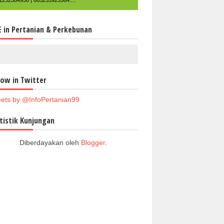
1232584950 | 085233925564....
E in Pertanian & Perkebunan
low in Twitter
ets by @InfoPertanian99
tistik Kunjungan
Diberdayakan oleh
Blogger
.