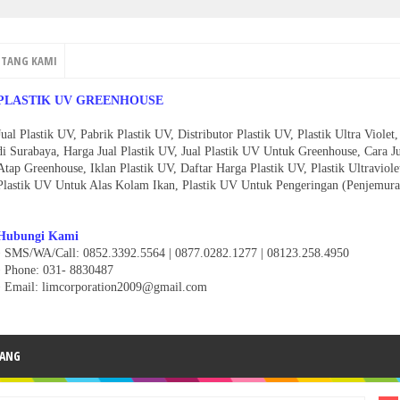
NTANG KAMI
PLASTIK UV GREENHOUSE
Jual Plastik UV, Pabrik Plastik UV, Distributor Plastik UV, Plastik Ultra Viol
di Surabaya, Harga Jual Plastik UV, Jual Plastik UV Untuk Greenhouse, Cara J
Atap Greenhouse, Iklan Plastik UV, Daftar Harga Plastik UV, Plastik Ultravio
Plastik UV Untuk Alas Kolam Ikan, Plastik UV Untuk Pengeringan (Penjemura
Hubungi Kami
• SMS/WA/Call: 0852.3392.5564 | 0877.0282.1277 | 08123.258.4950
•
Phone: 031- 8830487
• Email: limcorporation2009@gmail.com
ANG