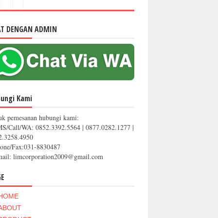
AT DENGAN ADMIN
ungi Kami
uk pemesanan hubungi kami:
MS/Call/WA: 0852.3392.5564 | 0877.0282.1277 |
2.3258.4950
hone/Fax:031-8830487
mail: limcorporation2009@gmail.com
GE
HOME
ABOUT