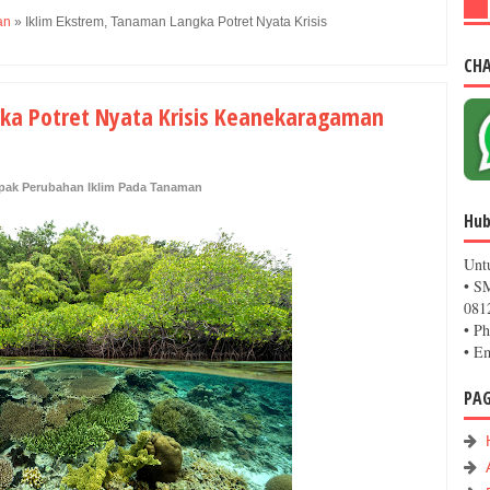
an
»
Iklim Ekstrem, Tanaman Langka Potret Nyata Krisis
CH
ka Potret Nyata Krisis Keanekaragaman
ak Perubahan Iklim Pada Tanaman
Hub
Unt
• S
081
• P
• E
PA