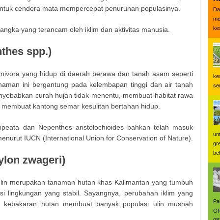
untuk cendera mata mempercepat penurunan populasinya.
Da
me
ke
langka yang terancam oleh iklim dan aktivitas manusia.
thes spp.)
ivora yang hidup di daerah berawa dan tanah asam seperti
ke
naman ini bergantung pada kelembapan tinggi dan air tanah
se
enyebabkan curah hujan tidak menentu, membuat habitat rawa
i membuat kantong semar kesulitan bertahan hidup.
ipeata dan Nepenthes aristolochioides bahkan telah masuk
un
urut IUCN (International Union for Conservation of Nature).
gr
be
ylon zwageri)
 ulin merupakan tanaman hutan khas Kalimantan yang tumbuh
 lingkungan yang stabil. Sayangnya, perubahan iklim yang
Pa
 kebakaran hutan membuat banyak populasi ulin musnah
GR