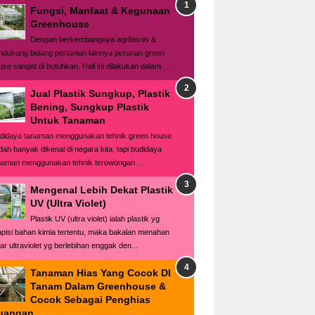
Fungsi, Manfaat & Kegunaan
Greenhouse
Dengan berkembangnya agribisnis &
ndukung bidang pertanian lainnya peranan green
use sangat di butuhkan. Hali ini dilakukan dalam ...
Jual Plastik Sungkup, Plastik
Bening, Sungkup Plastik
Untuk Tanaman
didaya tanaman menggunakan tehnik green house
dah banyak dikenal di negara kita, tapi budidaya
naman menggunakan tehnik terowongan ...
Mengenal Lebih Dekat Plastik
UV (Ultra Violet)
Plastik UV (ultra violet) ialah plastik yg
lapisi bahan kimia tertentu, maka bakalan menahan
ar ultraviolet yg berlebihan enggak den...
Tanaman Hias Yang Cocok DI
Tanam Dalam Greenhouse &
Cocok Sebagai Penghias
uangan