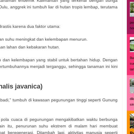
tanaman endemik Kalimantan yang terkenal dengan bunga
lu, anggrek ini tumbuh liar di hutan tropis lembap, terutama
pe
rastis karena dua faktor utama:
ho
an suhu meningkat dan kelembapan menurun.
aan lahan dan kebakaran hutan.
Bu
 dan kelembapan yang stabil untuk bertahan hidup. Dengan
su
ertumbuhannya menjadi terganggu, sehingga tanaman ini kini
ta
alis javanica)
di
abadi,” tumbuh di kawasan pegunungan tinggi seperti Gunung
sin
pola cuaca di pegunungan mengakibatkan waktu berbunga
lain itu, penurunan suhu ekstrem di malam hari membuat
t beregenerasi. Ditambah lagi, aktivitas manusia seperti
R