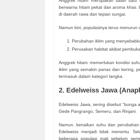
Anggrek hitam merupakan salah satu 
berwarna hitam pekat dan aroma khas. Du
di daerah rawa dan tepian sungai.
Namun kini, populasinya terus menurun d
Perubahan iklim yang menyebabk
Perusakan habitat akibat pembuk
Anggrek hitam memerlukan kondisi suhu
iklim yang semakin panas dan kering, p
termasuk dalam kategori langka.
2. Edelweiss Jawa (Anaph
Edelweiss Jawa, sering disebut “bunga 
Gede Pangrango, Semeru, dan Rinjani.
Namun, kenaikan suhu dan perubahan 
Edelweiss menjadi tidak menentu. Se
beberapa populasi mati sebelum sempa