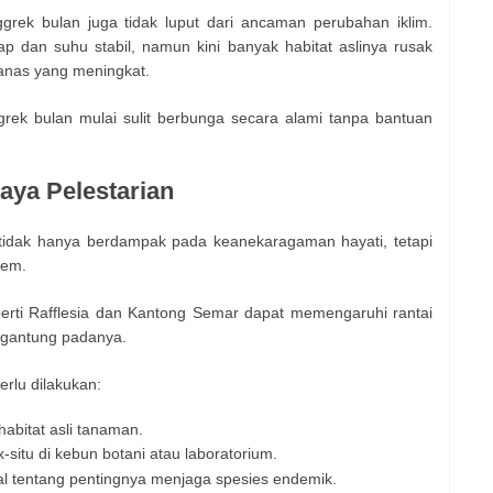
grek bulan juga tidak luput dari ancaman perubahan iklim.
dan suhu stabil, namun kini banyak habitat aslinya rusak
anas yang meningkat.
grek bulan mulai sulit berbunga secara alami tanpa bantuan
ya Pelestarian
tidak hanya berdampak pada keanekaragaman hayati, tetapi
tem.
erti Rafflesia dan Kantong Semar dapat memengaruhi rantai
gantung padanya.
rlu dilakukan:
habitat asli tanaman.
-situ di kebun botani atau laboratorium.
al tentang pentingnya menjaga spesies endemik.