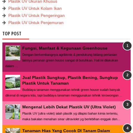
Plastik UV Ukuran Khusus
Plastik UV Untuk Kolam Ikan
Plastik UV Untuk Pengeringan
Plastik UV Untuk Penjemuran
TOP POST
Fungsi, Manfaat & Kegunaan Greenhouse
Dengan berkembangnya agribisnis & pendukung bidang pertanian
lainnya peranan green house sangat di butuhkan. Hali ini dilakukan
dalam ...
Jual Plastik Sungkup, Plastik Bening, Sungkup
Plastik Untuk Tanaman
Budidaya tanaman menggunakan tehnik green house sudah banyak
dikenal di negara kita, tapi budidaya tanaman menggunakan tehnik terowongan ...
Mengenal Lebih Dekat Plastik UV (Ultra Violet)
Plastik UV (ultra violet) ialah plastik yg dilapisi bahan kimia tertentu,
maka bakalan menahan sinar ultraviolet yg berlebihan enggak den...
Tanaman Hias Yang Cocok DI Tanam Dalam