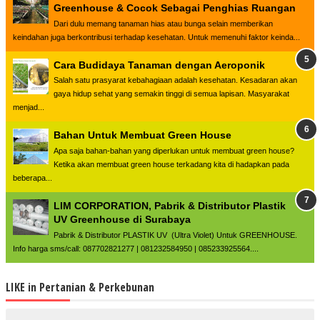
Greenhouse & Cocok Sebagai Penghias Ruangan
Dari dulu memang tanaman hias atau bunga selain memberikan
keindahan juga berkontribusi terhadap kesehatan. Untuk memenuhi faktor keinda...
Cara Budidaya Tanaman dengan Aeroponik
Salah satu prasyarat kebahagiaan adalah kesehatan. Kesadaran akan
gaya hidup sehat yang semakin tinggi di semua lapisan. Masyarakat
menjad...
Bahan Untuk Membuat Green House
Apa saja bahan-bahan yang diperlukan untuk membuat green house?
Ketika akan membuat green house terkadang kita di hadapkan pada
beberapa...
LIM CORPORATION, Pabrik & Distributor Plastik
UV Greenhouse di Surabaya
Pabrik & Distributor PLASTIK UV (Ultra Violet) Untuk GREENHOUSE.
Info harga sms/call: 087702821277 | 081232584950 | 085233925564....
LIKE in Pertanian & Perkebunan