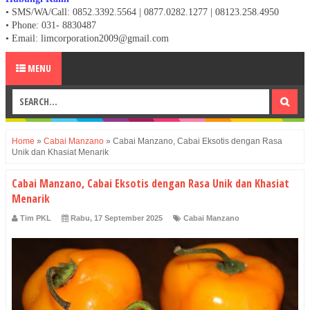
• SMS/WA/Call: 0852.3392.5564 | 0877.0282.1277 | 08123.258.4950
•
Phone: 031- 8830487
• Email: limcorporation2009@gmail.com
MENU
Home
»
Cabai Manzano
»
Cabai Manzano, Cabai Eksotis dengan Rasa
Unik dan Khasiat Menarik
Cabai Manzano, Cabai Eksotis dengan Rasa Unik dan Khasiat
Menarik
Tim PKL
Rabu, 17 September 2025
Cabai Manzano