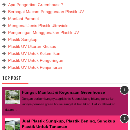
Apa Pengertian Greenhouse?
Berbagai Macam Penggunaan Plastik UV
Manfaat Paranet
Mengenal Jenis Plastik Ultraviolet
Pengeringan Menggunakan Plastik UV
Plastik Sungkup
Plastik UV Ukuran Khusus
Plastik UV Untuk Kolam Ikan
Plastik UV Untuk Pengeringan
Plastik UV Untuk Penjemuran
TOP POST
Fungsi, Manfaat & Kegunaan Greenhouse
Dengan berkembangnya agribisnis & pendukung bidang pertanian
lainnya peranan green house sangat di butuhkan. Hali ini dilakukan
dalam ...
Jual Plastik Sungkup, Plastik Bening, Sungkup
Plastik Untuk Tanaman