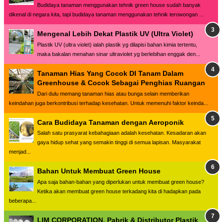
Budidaya tanaman menggunakan tehnik green house sudah banyak
dikenal di negara kita, tapi budidaya tanaman menggunakan tehnik terowongan ...
Mengenal Lebih Dekat Plastik UV (Ultra Violet)
Plastik UV (ultra violet) ialah plastik yg dilapisi bahan kimia tertentu,
maka bakalan menahan sinar ultraviolet yg berlebihan enggak den...
Tanaman Hias Yang Cocok DI Tanam Dalam
Greenhouse & Cocok Sebagai Penghias Ruangan
Dari dulu memang tanaman hias atau bunga selain memberikan
keindahan juga berkontribusi terhadap kesehatan. Untuk memenuhi faktor keinda...
Cara Budidaya Tanaman dengan Aeroponik
Salah satu prasyarat kebahagiaan adalah kesehatan. Kesadaran akan
gaya hidup sehat yang semakin tinggi di semua lapisan. Masyarakat
menjad...
Bahan Untuk Membuat Green House
Apa saja bahan-bahan yang diperlukan untuk membuat green house?
Ketika akan membuat green house terkadang kita di hadapkan pada
beberapa...
LIM CORPORATION, Pabrik & Distributor Plastik