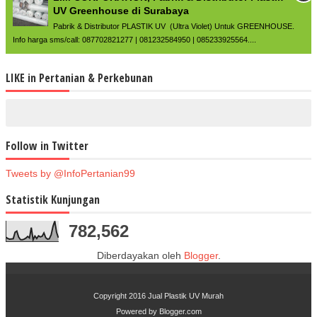
UV Greenhouse di Surabaya
Pabrik & Distributor PLASTIK UV (Ultra Violet) Untuk GREENHOUSE.
Info harga sms/call: 087702821277 | 081232584950 | 085233925564....
LIKE in Pertanian & Perkebunan
Follow in Twitter
Tweets by @InfoPertanian99
Statistik Kunjungan
782,562
Diberdayakan oleh
Blogger
.
Copyright 2016
Jual Plastik UV Murah
Powered by
Blogger.com