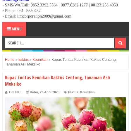
• SMS/WA/Call: 0852.3392.5564 | 0877.0282.1277 | 08123.258.4950
•
Phone: 031- 8830487
• Email: limcorporation2009@gmail.com
MENU
Home
»
kaktus
»
Keunikan
»
Kupas Tuntas Keunikan Kaktus Centong,
Tanaman Asli Meksiko
Kupas Tuntas Keunikan Kaktus Centong, Tanaman Asli
Meksiko
Tim PKL
Rabu, 23 April 2025
kaktus
,
Keunikan