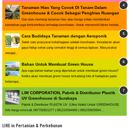
Tanaman Hias Yang Cocok DI Tanam Dalam
Greenhouse & Cocok Sebagai Penghias Ruangan
Dari dulu memang tanaman hias atau bunga selain memberikan
keindahan juga berkontribusi terhadap kesehatan. Untuk memenuhi faktor keinda...
Cara Budidaya Tanaman dengan Aeroponik
Salah satu prasyarat kebahagiaan adalah kesehatan. Kesadaran akan
gaya hidup sehat yang semakin tinggi di semua lapisan. Masyarakat
menjad...
Bahan Untuk Membuat Green House
Apa saja bahan-bahan yang diperlukan untuk membuat green house?
Ketika akan membuat green house terkadang kita di hadapkan pada
beberapa...
LIM CORPORATION, Pabrik & Distributor Plastik
UV Greenhouse di Surabaya
Pabrik & Distributor PLASTIK UV (Ultra Violet) Untuk GREENHOUSE.
Info harga sms/call: 087702821277 | 081232584950 | 085233925564....
LIKE in Pertanian & Perkebunan