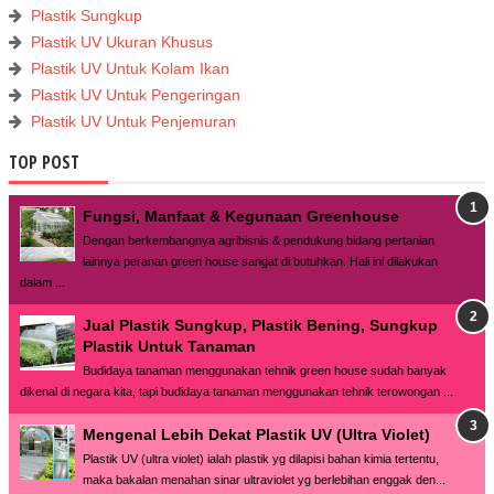
Plastik Sungkup
Plastik UV Ukuran Khusus
Plastik UV Untuk Kolam Ikan
Plastik UV Untuk Pengeringan
Plastik UV Untuk Penjemuran
TOP POST
Fungsi, Manfaat & Kegunaan Greenhouse
Dengan berkembangnya agribisnis & pendukung bidang pertanian
lainnya peranan green house sangat di butuhkan. Hali ini dilakukan
dalam ...
Jual Plastik Sungkup, Plastik Bening, Sungkup
Plastik Untuk Tanaman
Budidaya tanaman menggunakan tehnik green house sudah banyak
dikenal di negara kita, tapi budidaya tanaman menggunakan tehnik terowongan ...
Mengenal Lebih Dekat Plastik UV (Ultra Violet)
Plastik UV (ultra violet) ialah plastik yg dilapisi bahan kimia tertentu,
maka bakalan menahan sinar ultraviolet yg berlebihan enggak den...