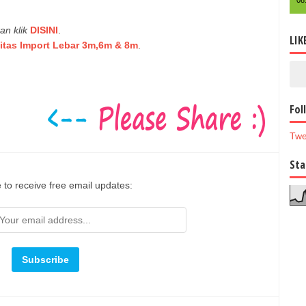
08
an klik
DISINI
.
LIK
alitas Import Lebar 3m,6m & 8m
.
Fol
Twe
Sta
 to receive free email updates: