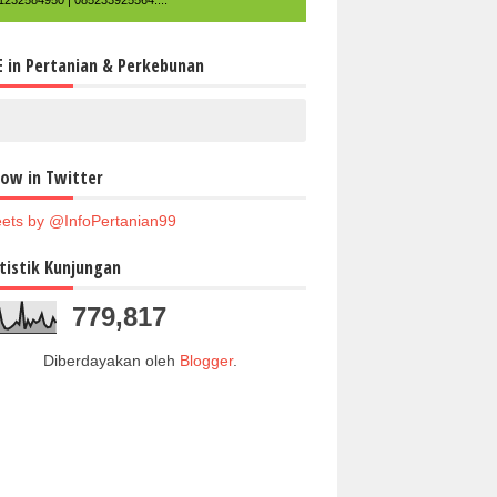
1232584950 | 085233925564....
E in Pertanian & Perkebunan
low in Twitter
ets by @InfoPertanian99
tistik Kunjungan
779,817
Diberdayakan oleh
Blogger
.