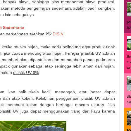
n banyak biaya, sehingga bias menghemat biaya produksi.
nakan metode
pengeringan
sederhana adalah padi, cengkeh,
an lain sebagainya.
pe
e Sederhana
ho
an perkebunan silahkan klik
DISINI
.
 ketika musim hujan, maka perlu pelindung agar produk tidak
ah jika cuaca mendung atau hujan.
Fungsi plastik UV
adalah
Bu
nar matahari akan dipantulkan dan menambah panas pada area
su
apat digunakan sebagai atap sehingga lebih aman dari hujan.
ta
gunakan
plastik UV 6%
m ikan baik skala kecil, menengah, atau besar dapat
di
 dan atap kolam. Kelebihan
penggunaan plastik UV
adalah
sin
tuk membuat kolam dengan berbagai macam ukuran. Jika
lastik UV
juga dapat menggunakan tiang dari kayu karena
R