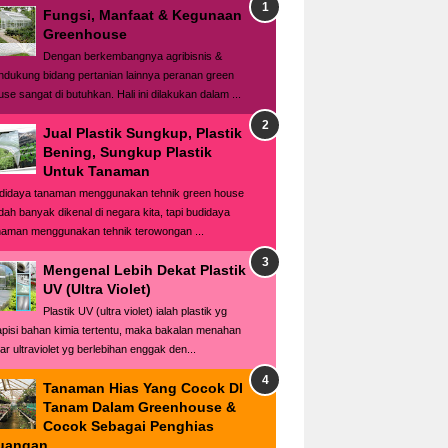
Fungsi, Manfaat & Kegunaan
Greenhouse
Dengan berkembangnya agribisnis &
ndukung bidang pertanian lainnya peranan green
use sangat di butuhkan. Hali ini dilakukan dalam ...
Jual Plastik Sungkup, Plastik
Bening, Sungkup Plastik
Untuk Tanaman
didaya tanaman menggunakan tehnik green house
dah banyak dikenal di negara kita, tapi budidaya
naman menggunakan tehnik terowongan ...
Mengenal Lebih Dekat Plastik
UV (Ultra Violet)
Plastik UV (ultra violet) ialah plastik yg
lapisi bahan kimia tertentu, maka bakalan menahan
ar ultraviolet yg berlebihan enggak den...
Tanaman Hias Yang Cocok DI
Tanam Dalam Greenhouse &
Cocok Sebagai Penghias
uangan