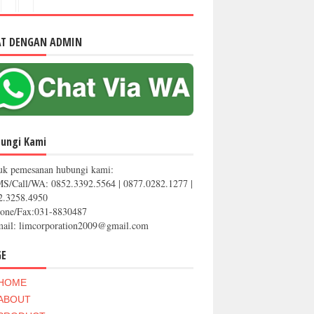
AT DENGAN ADMIN
ungi Kami
uk pemesanan hubungi kami:
MS/Call/WA: 0852.3392.5564 | 0877.0282.1277 |
2.3258.4950
hone/Fax:031-8830487
mail: limcorporation2009@gmail.com
GE
HOME
ABOUT