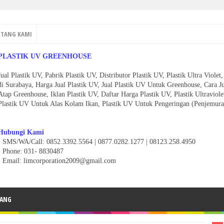
NTANG KAMI
PLASTIK UV GREENHOUSE
Jual Plastik UV, Pabrik Plastik UV, Distributor Plastik UV, Plastik Ultra Viol
di Surabaya, Harga Jual Plastik UV, Jual Plastik UV Untuk Greenhouse, Cara J
Atap Greenhouse, Iklan Plastik UV, Daftar Harga Plastik UV, Plastik Ultravio
Plastik UV Untuk Alas Kolam Ikan, Plastik UV Untuk Pengeringan (Penjemura
Hubungi Kami
• SMS/WA/Call: 0852.3392.5564 | 0877.0282.1277 | 08123.258.4950
•
Phone: 031- 8830487
• Email: limcorporation2009@gmail.com
ANG