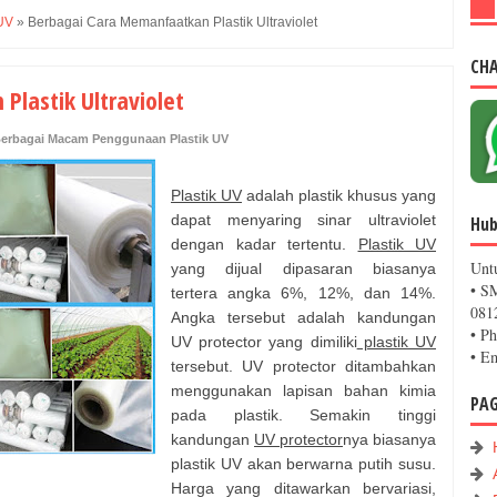
UV
»
Berbagai Cara Memanfaatkan Plastik Ultraviolet
CH
lastik Ultraviolet
erbagai Macam Penggunaan Plastik UV
Plastik UV
adalah plastik khusus yang
dapat menyaring sinar ultraviolet
Hub
dengan kadar tertentu.
Plastik UV
Unt
yang dijual dipasaran biasanya
• S
tertera angka 6%, 12%, dan 14%.
081
Angka tersebut adalah kandungan
• P
UV protector yang dimiliki
plastik UV
• E
tersebut. UV protector ditambahkan
menggunakan lapisan bahan kimia
PA
pada plastik. Semakin tinggi
kandungan
UV protector
nya biasanya
plastik UV akan berwarna putih susu.
Harga yang ditawarkan bervariasi,