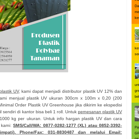
Da
me
ke
ke
se
un
plastik UV
, kami dapat menjadi distributor plastik UV 12% dan
gr
be
ami menjual plastik UV ukuran 300cm x 100m x 0,20 (200
 Minimal Order Plastik UV Greenhouse jika dikirim ke ekspedisi
 sendiri di kantor bisa beli 1 roll. Untuk
pemesanan plastik UV
1000 kg per ukuran. Untuk info hargan plastik UV dan cara
 kami:
SMS/Call/WA: 0877-0282-1277 (XL) atau 0852-3392-
Pa
impati). Phone/Fax: 031-8830487 dan melalui Email:
GR