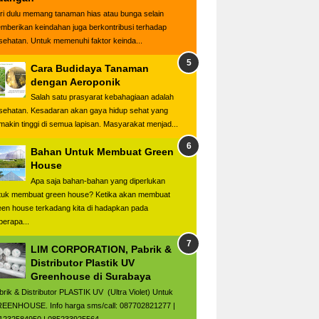
ri dulu memang tanaman hias atau bunga selain
mberikan keindahan juga berkontribusi terhadap
sehatan. Untuk memenuhi faktor keinda...
Cara Budidaya Tanaman
dengan Aeroponik
Salah satu prasyarat kebahagiaan adalah
sehatan. Kesadaran akan gaya hidup sehat yang
makin tinggi di semua lapisan. Masyarakat menjad...
Bahan Untuk Membuat Green
House
Apa saja bahan-bahan yang diperlukan
tuk membuat green house? Ketika akan membuat
een house terkadang kita di hadapkan pada
berapa...
LIM CORPORATION, Pabrik &
Distributor Plastik UV
Greenhouse di Surabaya
brik & Distributor PLASTIK UV (Ultra Violet) Untuk
EENHOUSE. Info harga sms/call: 087702821277 |