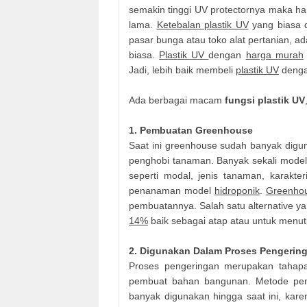
semakin tinggi UV protectornya maka h
lama.
Ketebalan plastik UV
yang biasa d
pasar bunga atau toko alat pertanian, a
biasa.
Plastik UV
dengan
harga murah
Jadi, lebih baik membeli
plastik UV
dengan
Ada berbagai macam
fungsi plastik UV
1. Pembuatan Greenhouse
Saat ini greenhouse sudah banyak digu
penghobi tanaman. Banyak sekali model
seperti modal, jenis tanaman, karakte
penanaman model
hidroponik
.
Greenho
pembuatannya. Salah satu alternative 
14%
baik sebagai atap atau untuk menu
2. Digunakan Dalam Proses Pengerin
Proses pengeringan merupakan tahapan
pembuat bahan bangunan. Metode pen
banyak digunakan hingga saat ini, kar